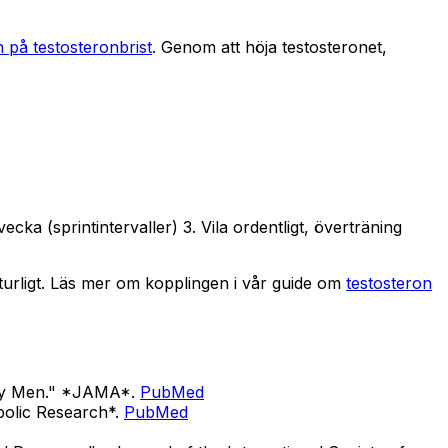
 på testosteronbrist
. Genom att höja testosteronet,
ka (sprintintervaller) 3. Vila ordentligt, överträning
turligt. Läs mer om kopplingen i vår guide om
testosteron
lthy Men." *JAMA*.
PubMed
bolic Research*.
PubMed