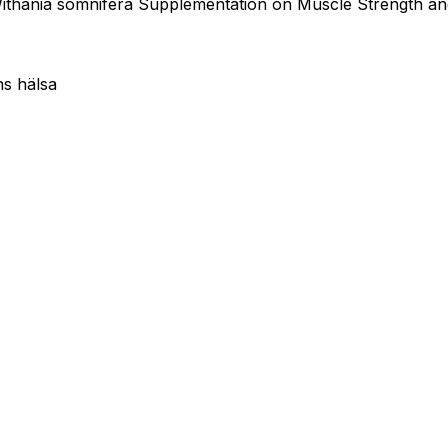
Withania somnifera Supplementation on Muscle Strength and
s hälsa