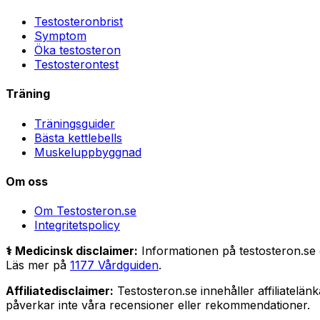
Testosteronbrist
Symptom
Öka testosteron
Testosterontest
Träning
Träningsguider
Bästa kettlebells
Muskeluppbyggnad
Om oss
Om Testosteron.se
Integritetspolicy
⚕️ Medicinsk disclaimer:
Informationen på testosteron.se er
Läs mer på
1177 Vårdguiden
.
Affiliatedisclaimer:
Testosteron.se innehåller affiliatelän
påverkar inte våra recensioner eller rekommendationer.