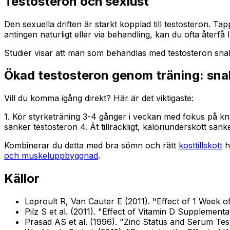
Testosteron och sexlust
Den sexuella driften är starkt kopplad till testosteron. T
antingen naturligt eller via behandling, kan du ofta återfå 
Studier visar att män som behandlas med testosteron snabbt 
Ökad testosteron genom träning: sn
Vill du komma igång direkt? Här är det viktigaste:
1. Kör styrketräning 3-4 gånger i veckan med fokus på knäbö
sänker testosteron 4. Ät tillräckligt, kaloriunderskott sä
Kombinerar du detta med bra sömn och rätt
kosttillskott
h
och muskeluppbyggnad
.
Källor
Leproult R, Van Cauter E (2011). "Effect of 1 Week
Pilz S et al. (2011). "Effect of Vitamin D Suppleme
Prasad AS et al. (1996). "Zinc Status and Serum Tes