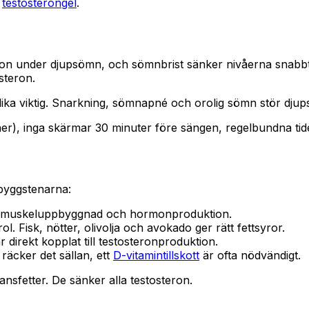
l
testosterongel
.
ron under djupsömn, och sömnbrist sänker nivåerna snabbt.
steron.
 lika viktig. Snarkning, sömnapné och orolig sömn stör dj
ner), inga skärmar 30 minuter före sängen, regelbundna tid
 byggstenarna:
ör muskeluppbyggnad och hormonproduktion.
. Fisk, nötter, olivolja och avokado ger rätt fettsyror.
r direkt kopplat till testosteronproduktion.
 räcker det sällan, ett
D-vitamintillskott
är ofta nödvändigt.
nsfetter. De sänker alla testosteron.