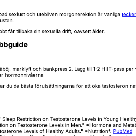
appad sexlust och utebliven morgonerektion är vanliga
tecken
lusten.
får tillbaka sin sexuella drift, oavsett ålder.
abbguide
j, marklyft och bänkpress 2. Lägg till 1-2 HIIT-pass per vec
nker hormonnivåerna
ar du de bästa förutsättningarna för att öka testosteron na
 of Sleep Restriction on Testosterone Levels in Young Hea
ntation on Testosterone Levels in Men." *Hormone and Meta
tosterone Levels of Healthy Adults." *Nutrition*.
PubMed