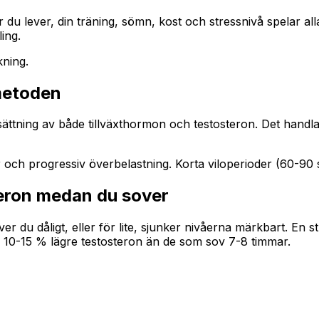
du lever, din träning, sömn, kost och stressnivå spelar alla
ing.
kning.
 metoden
sättning av både tillväxthormon och testosteron. Det handla
och progressiv överbelastning. Korta viloperioder (60-90
eron medan du sover
r du dåligt, eller för lite, sjunker nivåerna märkbart. En s
 10-15 % lägre testosteron än de som sov 7-8 timmar.