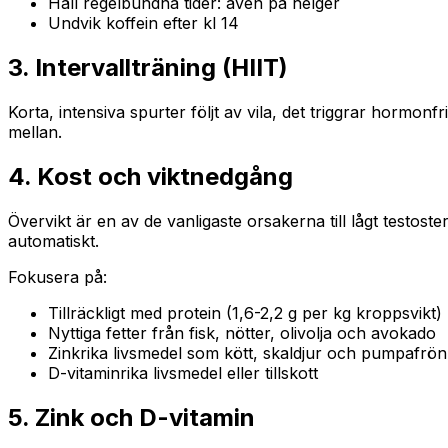
Håll regelbundna tider: även på helger
Undvik koffein efter kl 14
3. Intervallträning (HIIT)
Korta, intensiva spurter följt av vila, det triggrar hormon
mellan.
4. Kost och viktnedgång
Övervikt är en av de vanligaste orsakerna till lågt testos
automatiskt.
Fokusera på:
Tillräckligt med protein (1,6-2,2 g per kg kroppsvikt)
Nyttiga fetter från fisk, nötter, olivolja och avokado
Zinkrika livsmedel som kött, skaldjur och pumpafrön
D-vitaminrika livsmedel eller tillskott
5. Zink och D-vitamin