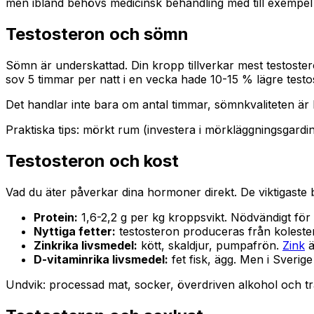
men ibland behövs medicinsk behandling med till exempe
Testosteron och sömn
Sömn är underskattad. Din kropp tillverkar mest testoste
sov 5 timmar per natt i en vecka hade 10-15 % lägre testo
Det handlar inte bara om antal timmar, sömnkvaliteten är
Praktiska tips: mörkt rum (investera i mörkläggningsgardi
Testosteron och kost
Vad du äter påverkar dina hormoner direkt. De viktigaste
Protein:
1,6-2,2 g per kg kroppsvikt. Nödvändigt f
Nyttiga fetter:
testosteron produceras från kolesterol
Zinkrika livsmedel:
kött, skaldjur, pumpafrön.
Zink
ä
D-vitaminrika livsmedel:
fet fisk, ägg. Men i Sverige
Undvik: processad mat, socker, överdriven alkohol och tra