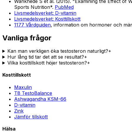
Wankhede S et al. (2015). "Examining the Effect of 
Sports Nutrition*.
PubMed
Livsmedelsverket: D-vitamin
Livsmedelsverket: Kosttillskott
1177 Vårdguiden
, information om hormoner och män
Vanliga frågor
Kan man verkligen öka testosteron naturligt?
+
Hur lång tid tar det att se resultat?
+
Vilka kosttillskott höjer testosteron?
+
Kosttillskott
Maxulin
T8 TestoBalance
Ashwagandha KSM-66
D-vitamin
Zink
Jämför tillskott
Hälsa