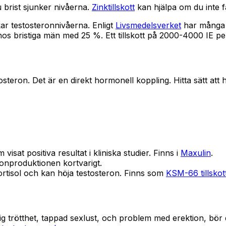
u brist sjunker nivåerna.
Zinktillskott
kan hjälpa om du inte får
r testosteronnivåerna. Enligt
Livsmedelsverket
har många s
on hos bristiga män med 25 %. Ett tillskott på 2000-4000 IE pe
tosteron. Det är en direkt hormonell koppling. Hitta sätt att
visat positiva resultat i kliniska studier. Finns i
Maxulin
.
nproduktionen kortvarigt.
tisol och kan höja testosteron. Finns som
KSM-66 tillskot
tig trötthet, tappad sexlust, och problem med erektion, bör