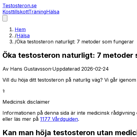
Testosteron
.se
Kosttillskott
Träning
Hälsa
Hem
/
Hälsa
/
Öka testosteron naturligt: 7 metoder som fungerar
Öka testosteron naturligt: 7 metoder
Av
Hans Gustavsson
·
Uppdaterad
2026-02-24
Vill du höja ditt testosteron på naturlig väg? Vi går igenom
⚕️
Medicinsk disclaimer
Informationen på denna sida är inte medicinsk rådgivning 
eller läs mer på
1177 Vårdguiden
.
Kan man höja testosteron utan medic