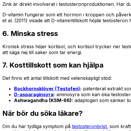
Zink är direkt involverat i testosteronproduktionen. Har d
D-vitamin fungerar som ett hormon i kroppen och påverka
et al. (2011) visade att D-vitamintillskott höjde testoster
6. Minska stress
Kronisk stress höjer kortisol, och kortisol trycker ner tes
att säga nej till saker som tar energi.
7. Kosttillskott som kan hjälpa
Det finns ett antal tillskott med vetenskapligt stöd:
Bockhornsklöver (Testofen)
:
patenterat extrakt som 
D-asparaginsyra
:
aminosyra som kan öka testostero
Ashwagandha (KSM-66):
adaptogen som sänker kor
När bör du söka läkare?
Om du har tydliga symptom på
testosteronbrist
, som kraf