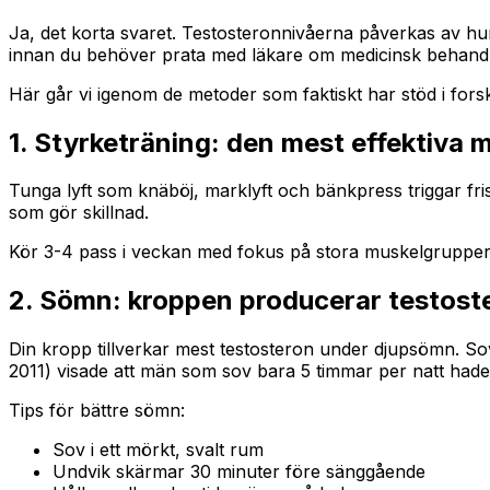
Ja, det korta svaret. Testosteronnivåerna påverkas av hur 
innan du behöver prata med läkare om medicinsk behandl
Här går vi igenom de metoder som faktiskt har stöd i fors
1. Styrketräning: den mest effektiva
Tunga lyft som knäböj, marklyft och bänkpress triggar fri
som gör skillnad.
Kör 3-4 pass i veckan med fokus på stora muskelgrupper 
2. Sömn: kroppen producerar testost
Din kropp tillverkar mest testosteron under djupsömn. Sove
2011) visade att män som sov bara 5 timmar per natt hade
Tips för bättre sömn:
Sov i ett mörkt, svalt rum
Undvik skärmar 30 minuter före sänggående