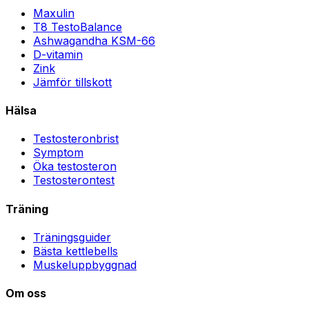
Maxulin
T8 TestoBalance
Ashwagandha KSM-66
D-vitamin
Zink
Jämför tillskott
Hälsa
Testosteronbrist
Symptom
Öka testosteron
Testosterontest
Träning
Träningsguider
Bästa kettlebells
Muskeluppbyggnad
Om oss