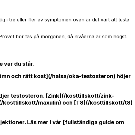
 i tre eller fler av symptomen ovan är det värt att testa
. Provet bör tas på morgonen, då nivåerna är som högst.
e var du står.
 sömn och rätt kost](/halsa/oka-testosteron) höjer
 testosteron. [Zink](/kosttillskott/zink-
/kosttillskott/maxulin) och [T8](/kosttillskott/t8)
ektioner. Läs mer i vår [fullständiga guide om