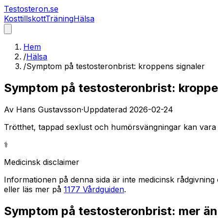
Testosteron
.se
Kosttillskott
Träning
Hälsa
Hem
/
Hälsa
/
Symptom på testosteronbrist: kroppens signaler
Symptom på testosteronbrist: kroppe
Av
Hans Gustavsson
·
Uppdaterad
2026-02-24
Trötthet, tappad sexlust och humörsvängningar kan vara 
⚕️
Medicinsk disclaimer
Informationen på denna sida är inte medicinsk rådgivning 
eller läs mer på
1177 Vårdguiden
.
Symptom på testosteronbrist: mer än 