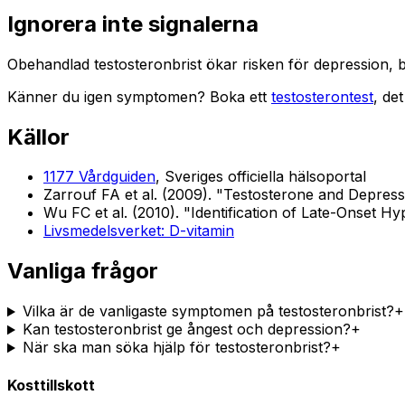
Ignorera inte signalerna
Obehandlad testosteronbrist ökar risken för depression, be
Känner du igen symptomen? Boka ett
testosterontest
, de
Källor
1177 Vårdguiden
, Sveriges officiella hälsoportal
Zarrouf FA et al. (2009). "Testosterone and Depress
Wu FC et al. (2010). "Identification of Late-Onset 
Livsmedelsverket: D-vitamin
Vanliga frågor
Vilka är de vanligaste symptomen på testosteronbrist?
+
Kan testosteronbrist ge ångest och depression?
+
När ska man söka hjälp för testosteronbrist?
+
Kosttillskott