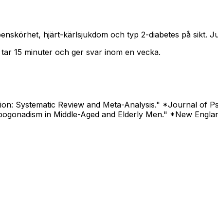
nskörhet, hjärt-kärlsjukdom och typ 2-diabetes på sikt. Ju 
t tar 15 minuter och ger svar inom en vecka.
ion: Systematic Review and Meta-Analysis." *Journal of Psy
Hypogonadism in Middle-Aged and Elderly Men." *New Englan