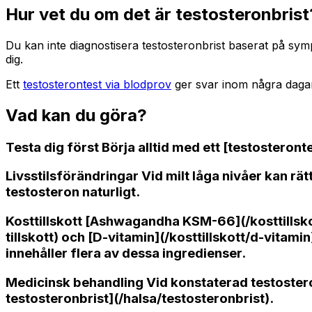
Hur vet du om det är testosteronbrist
Du kan inte diagnostisera testosteronbrist baserat på sym
dig.
Ett
testosterontest via blodprov
ger svar inom några dagar.
Vad kan du göra?
Testa dig först Börja alltid med ett [testosteronte
Livsstilsförändringar Vid milt låga nivåer kan rä
testosteron naturligt.
Kosttillskott [Ashwagandha KSM-66](/kosttillsko
tillskott) och [D-vitamin](/kosttillskott/d-vitami
innehåller flera av dessa ingredienser.
Medicinsk behandling Vid konstaterad testosteronb
testosteronbrist](/halsa/testosteronbrist).