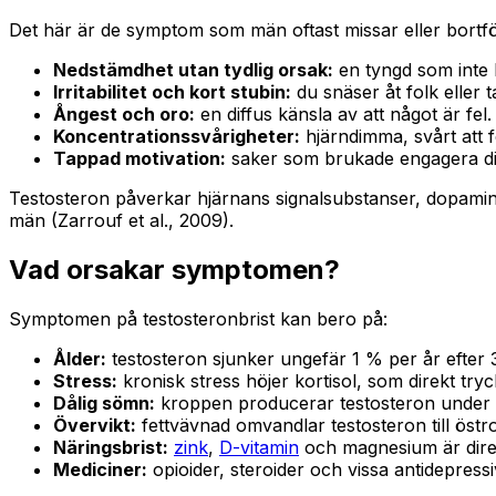
Det här är de symptom som män oftast missar eller bortfö
Nedstämdhet utan tydlig orsak:
en tyngd som inte ly
Irritabilitet och kort stubin:
du snäser åt folk eller 
Ångest och oro:
en diffus känsla av att något är fel.
Koncentrationssvårigheter:
hjärndimma, svårt att f
Tappad motivation:
saker som brukade engagera di
Testosteron påverkar hjärnans signalsubstanser, dopamin o
män (Zarrouf et al., 2009).
Vad orsakar symptomen?
Symptomen på testosteronbrist kan bero på:
Ålder:
testosteron sjunker ungefär 1 % per år efter 
Stress:
kronisk stress höjer kortisol, som direkt try
Dålig sömn:
kroppen producerar testosteron under 
Övervikt:
fettvävnad omvandlar testosteron till öst
Näringsbrist:
zink
,
D-vitamin
och magnesium är direk
Mediciner:
opioider, steroider och vissa antidepress