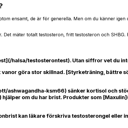
?
ptom ensamt, de är för generella. Men om du känner igen dig
 Det mäter totalt testosteron, fritt testosteron och SHBG
st](/halsa/testosterontest). Utan siffror vet du int
tt vanor göra stor skillnad. [Styrketräning, bättre
tt/ashwagandha-ksm66) sänker kortisol och stödjer
n) hjälper om du har brist. Produkter som [Maxulin](
rist kan läkare förskriva testosterongel eller inj