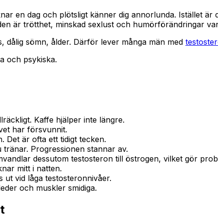
nar en dag och plötsligt känner dig annorlunda. Istället är 
guiden är trötthet, minskad sexlust och humörförändringar 
, dålig sömn, ålder. Därför lever många män med
testoster
ka och psykiska.
lräckligt. Kaffe hjälper inte längre.
vet har försvunnit.
 Det är ofta ett tidigt tecken.
u tränar. Progressionen stannar av.
vandlar dessutom testosteron till östrogen, vilket gör prob
ar mitt i natten.
t vid låga testosteronnivåer.
a leder och muskler smidiga.
t