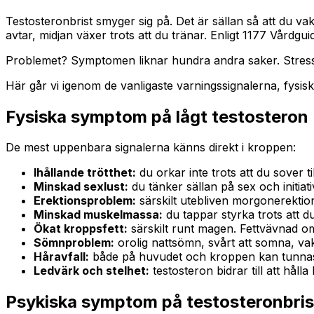
Testosteronbrist smyger sig på. Det är sällan så att du vak
avtar, midjan växer trots att du tränar. Enligt 1177 Vård
Problemet? Symptomen liknar hundra andra saker. Stress
Här går vi igenom de vanligaste varningssignalerna, fysis
Fysiska symptom på lågt testosteron
De mest uppenbara signalerna känns direkt i kroppen:
Ihållande trötthet:
du orkar inte trots att du sover til
Minskad sexlust:
du tänker sällan på sex och initiati
Erektionsproblem:
särskilt utebliven morgonerektion.
Minskad muskelmassa:
du tappar styrka trots att d
Ökat kroppsfett:
särskilt runt magen. Fettvävnad om
Sömnproblem:
orolig nattsömn, svårt att somna, vakn
Håravfall:
både på huvudet och kroppen kan tunnas u
Ledvärk och stelhet:
testosteron bidrar till att håll
Psykiska symptom på testosteronbris