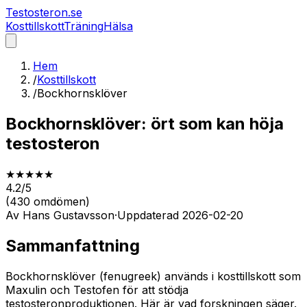
Testosteron
.se
Kosttillskott
Träning
Hälsa
Hem
/
Kosttillskott
/
Bockhornsklöver
Bockhornsklöver: ört som kan höja
testosteron
★
★
★
★
★
4.2
/5
(
430
omdömen)
Av
Hans Gustavsson
·
Uppdaterad
2026-02-20
Sammanfattning
Bockhornsklöver (fenugreek) används i kosttillskott som
Maxulin och Testofen för att stödja
testosteronproduktionen. Här är vad forskningen säger.