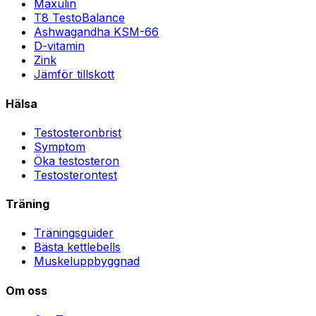
Maxulin
T8 TestoBalance
Ashwagandha KSM-66
D-vitamin
Zink
Jämför tillskott
Hälsa
Testosteronbrist
Symptom
Öka testosteron
Testosterontest
Träning
Träningsguider
Bästa kettlebells
Muskeluppbyggnad
Om oss