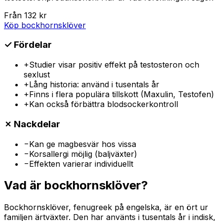
Från
132
kr
Köp bockhornsklöver
✓
Fördelar
+
Studier visar positiv effekt på testosteron och
sexlust
+
Lång historia: använd i tusentals år
+
Finns i flera populära tillskott (Maxulin, Testofen)
+
Kan också förbättra blodsockerkontroll
✗
Nackdelar
−
Kan ge magbesvär hos vissa
−
Korsallergi möjlig (baljväxter)
−
Effekten varierar individuellt
Vad är bockhornsklöver?
Bockhornsklöver, fenugreek på engelska, är en ört ur
familjen ärtväxter. Den har använts i tusentals år i indisk,