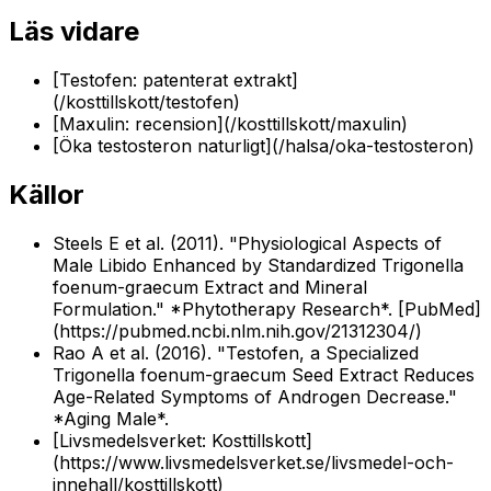
Läs vidare
[Testofen: patenterat extrakt]
(/kosttillskott/testofen)
[Maxulin: recension](/kosttillskott/maxulin)
[Öka testosteron naturligt](/halsa/oka-testosteron)
Källor
Steels E et al. (2011). "Physiological Aspects of
Male Libido Enhanced by Standardized Trigonella
foenum-graecum Extract and Mineral
Formulation." *Phytotherapy Research*. [PubMed]
(https://pubmed.ncbi.nlm.nih.gov/21312304/)
Rao A et al. (2016). "Testofen, a Specialized
Trigonella foenum-graecum Seed Extract Reduces
Age-Related Symptoms of Androgen Decrease."
*Aging Male*.
[Livsmedelsverket: Kosttillskott]
(https://www.livsmedelsverket.se/livsmedel-och-
innehall/kosttillskott)